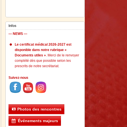
Infos
— NEWS —
Le certificat médical 2026-2027 est
disponible dans notre rubrique «
Documents utiles »
. Merci de le renvoyer
complété dès que possible selon les
prescrits de notre secrétariat.
Suivez-nous
Photos des rencontres
Événements majeurs