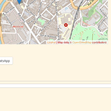
Leaflet
| Map data ©
OpenStreetMap
contributors
atsApp