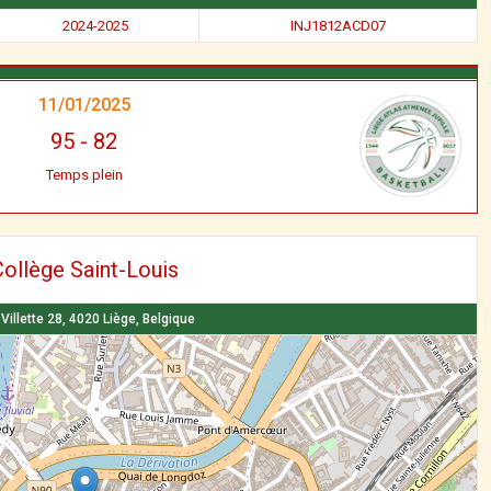
2024-2025
INJ1812ACD07
11/01/2025
95
-
82
Temps plein
ollège Saint-Louis
Villette 28, 4020 Liège, Belgique