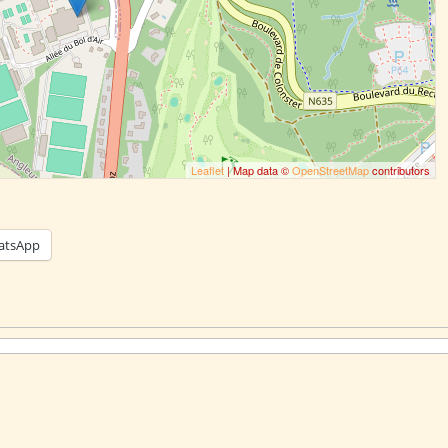
Leaflet
| Map data ©
OpenStreetMap
contributors
atsApp