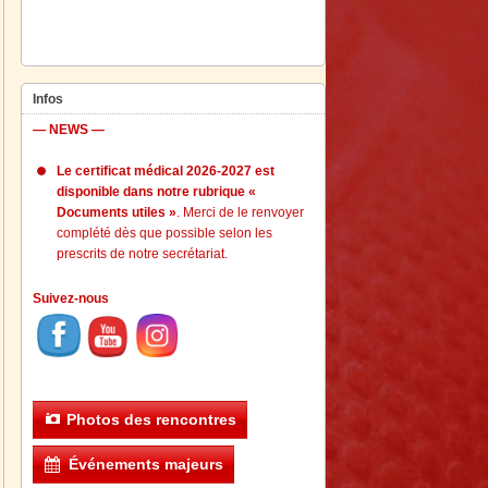
Infos
— NEWS —
Le certificat médical 2026-2027 est
disponible dans notre rubrique «
Documents utiles »
. Merci de le renvoyer
complété dès que possible selon les
prescrits de notre secrétariat.
Suivez-nous
Photos des rencontres
Événements majeurs