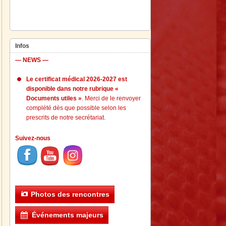
Infos
— NEWS —
Le certificat médical 2026-2027 est
disponible dans notre rubrique «
Documents utiles »
. Merci de le renvoyer
complété dès que possible selon les
prescrits de notre secrétariat.
Suivez-nous
Photos des rencontres
Événements majeurs