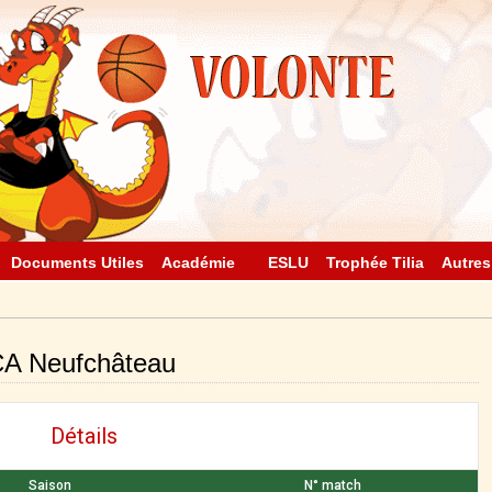
Documents Utiles
Académie
ESLU
Trophée Tilia
Autres
CA Neufchâteau
Détails
Saison
N° match