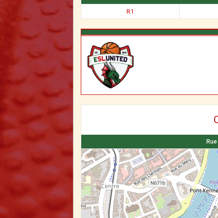
R1
C
Rue 