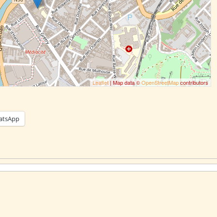
Leaflet
| Map data ©
OpenStreetMap
contributors
atsApp