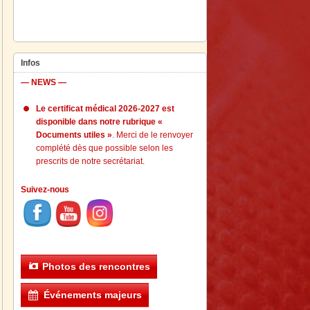
Infos
— NEWS —
Le certificat médical 2026-2027 est
disponible dans notre rubrique «
Documents utiles »
. Merci de le renvoyer
complété dès que possible selon les
prescrits de notre secrétariat.
Suivez-nous
Photos des rencontres
Événements majeurs