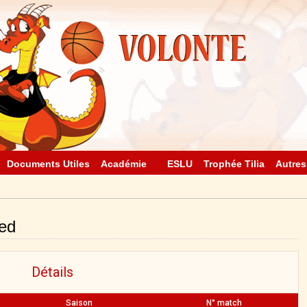
Documents Utiles
Académie
ESLU
Trophée Tilia
Autres
ed
Détails
Saison
N° match