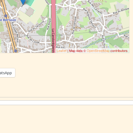
Leaflet
| Map data ©
OpenStreetMap
contributors
atsApp