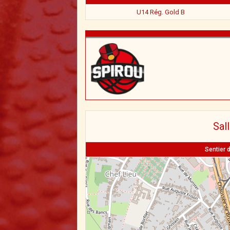
U14 Rég. Gold B
Sal
Sentier d