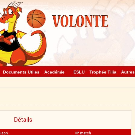
Documents Utiles
Académie
ESLU
Trophée Tilia
Autres
Détails
ison
N° match