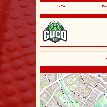
TDM2
202