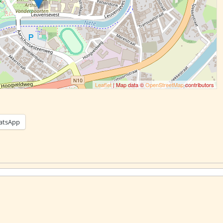
Leaflet
| Map data ©
OpenStreetMap
contributors
atsApp