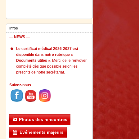
Infos
— NEWS —
Le certificat médical 2026-2027 est
disponible dans notre rubrique «
Documents utiles »
. Merci de le renvoyer
complété dès que possible selon les
prescrits de notre secrétariat.
Suivez-nous
Photos des rencontres
Événements majeurs