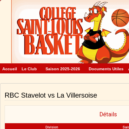
Accueil
Le Club
Saison 2025-2026
Documents Utiles
RBC Stavelot vs La Villersoise
Détails
Division
Sai