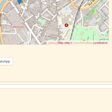
Leaflet
| Map data ©
OpenStreetMap
contributors
atsApp