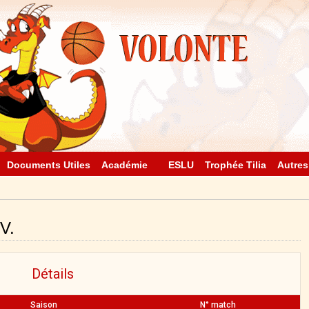
Documents Utiles
Académie
ESLU
Trophée Tilia
Autres
V.
Détails
Saison
N° match