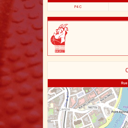
P4 C
C
Rue 