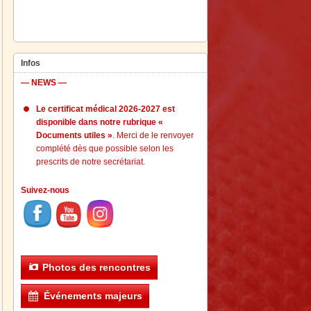
Infos
— NEWS —
Le certificat médical 2026-2027 est
disponible dans notre rubrique «
Documents utiles »
. Merci de le renvoyer
complété dès que possible selon les
prescrits de notre secrétariat.
Suivez-nous
Photos des rencontres
Événements majeurs