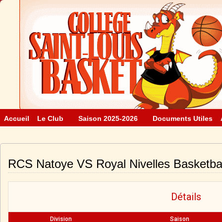
Accueil
Le Club
Saison 2025-2026
Documents Utiles
RCS Natoye VS Royal Nivelles Basketbal
Détails
Division
Saison