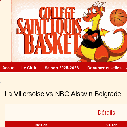
Accueil
Le Club
Saison 2025-2026
Documents Utiles
La Villersoise vs NBC Alsavin Belgrade
Détails
Division
Saison