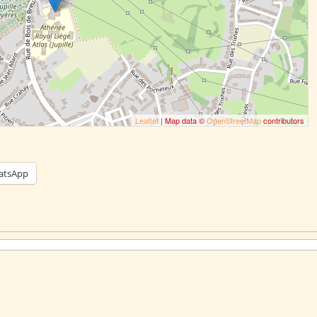
Leaflet
| Map data ©
OpenStreetMap
contributors
atsApp