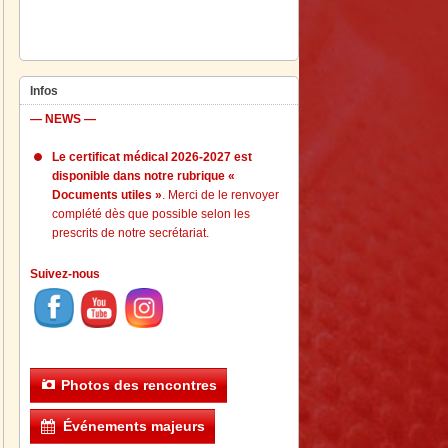
Infos
— NEWS —
Le certificat médical 2026-2027 est
disponible dans notre rubrique «
Documents utiles »
. Merci de le renvoyer
complété dès que possible selon les
prescrits de notre secrétariat.
Suivez-nous
Photos des rencontres
Événements majeurs