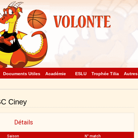
Documents Utiles
Académie
ESLU
Trophée Tilia
Autres
RBC Ciney
Détails
Saison
N° match