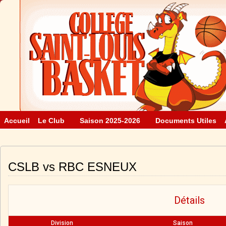
Accueil
Le Club
Saison 2025-2026
Documents Utiles
CSLB vs RBC ESNEUX
Détails
Division
Saison