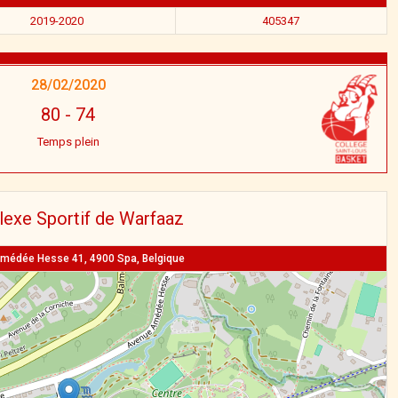
2019-2020
405347
28/02/2020
80
-
74
Temps plein
exe Sportif de Warfaaz
médée Hesse 41, 4900 Spa, Belgique