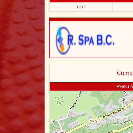
P3 B
Compl
Avenue A