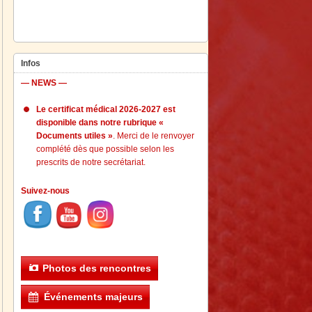
Infos
— NEWS —
Le certificat médical 2026-2027 est
disponible dans notre rubrique «
Documents utiles »
. Merci de le renvoyer
complété dès que possible selon les
prescrits de notre secrétariat.
Suivez-nous
Photos des rencontres
Événements majeurs