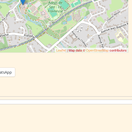
Leaflet
| Map data ©
OpenStreetMap
contributors
atsApp