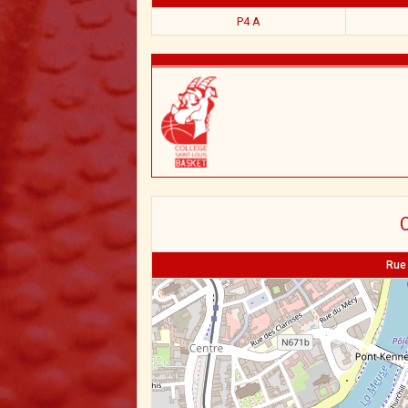
P4 A
C
Rue 