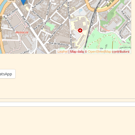
Leaflet
| Map data ©
OpenStreetMap
contributors
atsApp