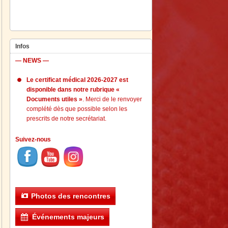
Infos
— NEWS —
Le certificat médical 2026-2027 est
disponible dans notre rubrique «
Documents utiles »
. Merci de le renvoyer
complété dès que possible selon les
prescrits de notre secrétariat.
Suivez-nous
Photos des rencontres
Événements majeurs