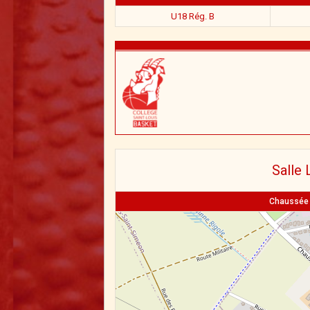
U18 Rég. B
Salle 
Chaussée B