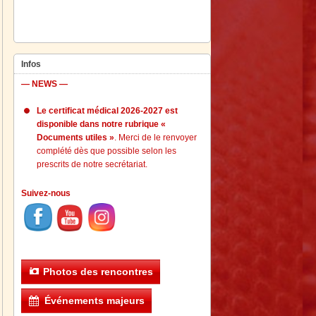
Infos
— NEWS —
Le certificat médical 2026-2027 est
disponible dans notre rubrique «
Documents utiles »
. Merci de le renvoyer
complété dès que possible selon les
prescrits de notre secrétariat.
Suivez-nous
Photos des rencontres
Événements majeurs