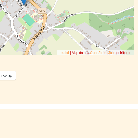
Leaflet
| Map data ©
OpenStreetMap
contributors
atsApp