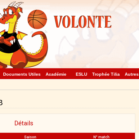
Documents Utiles
Académie
ESLU
Trophée Tilia
Autres
B
Détails
Saison
N° match