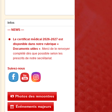
Infos
— NEWS —
Le certificat médical 2026-2027 est
disponible dans notre rubrique «
Documents utiles »
. Merci de le renvoyer
complété dès que possible selon les
prescrits de notre secrétariat.
Suivez-nous
Photos des rencontres
Événements majeurs