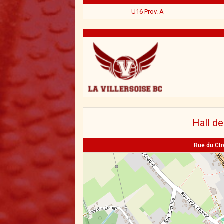
U16 Prov. A
Hall de
Rue du Ctre