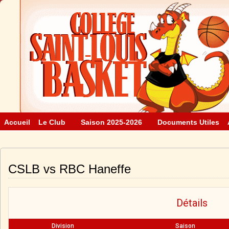
Accueil
Le Club
Saison 2025-2026
Documents Utiles
CSLB vs RBC Haneffe
Détails
Division
Saison