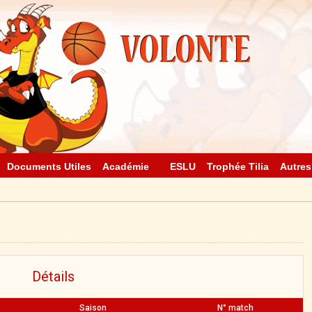
Documents Utiles
Académie
ESLU
Trophée Tilia
Autres
Détails
Saison
N° match