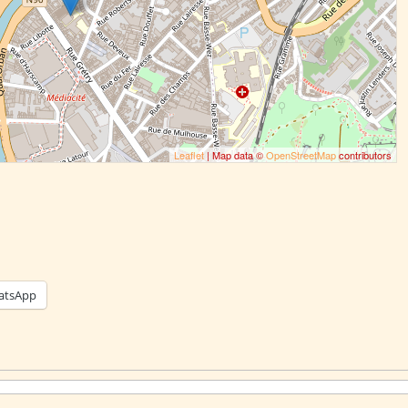
Leaflet
| Map data ©
OpenStreetMap
contributors
atsApp