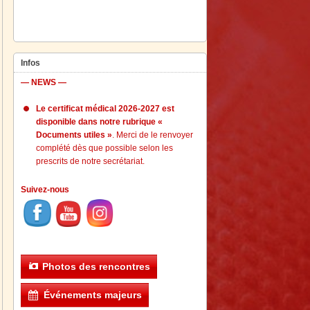
Infos
— NEWS —
Le certificat médical 2026-2027 est
disponible dans notre rubrique «
Documents utiles »
. Merci de le renvoyer
complété dès que possible selon les
prescrits de notre secrétariat.
Suivez-nous
Photos des rencontres
Événements majeurs