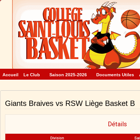
Accueil
Le Club
Saison 2025-2026
Documents Utiles
Giants Braives vs RSW Liège Basket B
Détails
Division
Sa