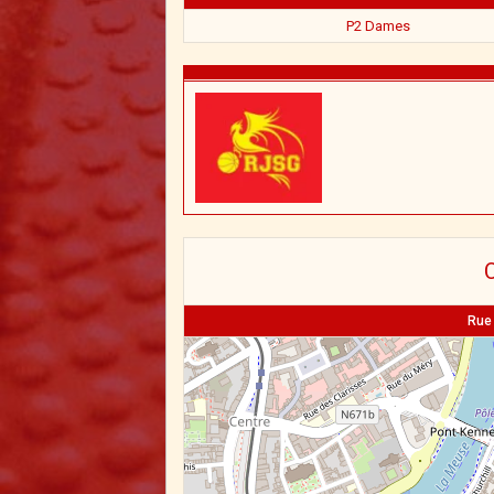
P2 Dames
C
Rue 