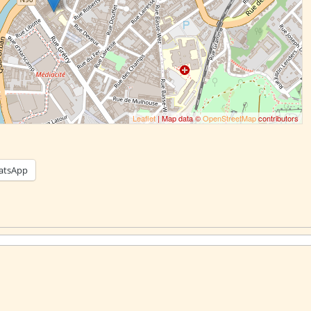
Leaflet
| Map data ©
OpenStreetMap
contributors
atsApp