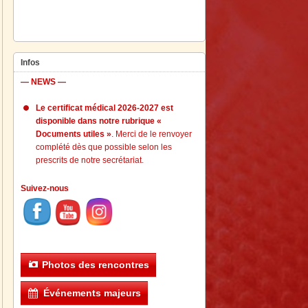
Infos
— NEWS —
Le certificat médical 2026-2027 est
disponible dans notre rubrique «
Documents utiles »
. Merci de le renvoyer
complété dès que possible selon les
prescrits de notre secrétariat.
Suivez-nous
Photos des rencontres
Événements majeurs