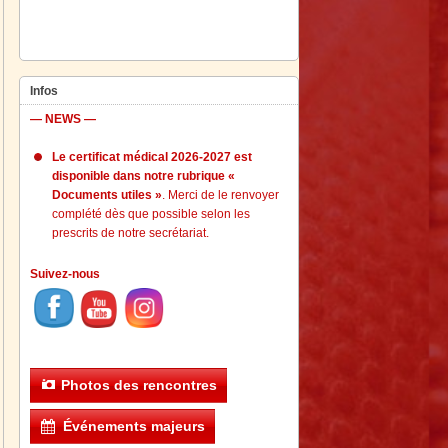
Infos
— NEWS —
Le certificat médical 2026-2027 est
disponible dans notre rubrique «
Documents utiles »
. Merci de le renvoyer
complété dès que possible selon les
prescrits de notre secrétariat.
Suivez-nous
Photos des rencontres
Événements majeurs