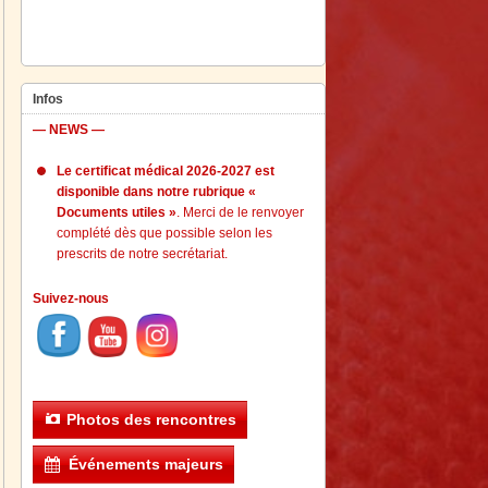
Infos
— NEWS —
Le certificat médical 2026-2027 est
disponible dans notre rubrique «
Documents utiles »
. Merci de le renvoyer
complété dès que possible selon les
prescrits de notre secrétariat.
Suivez-nous
Photos des rencontres
Événements majeurs