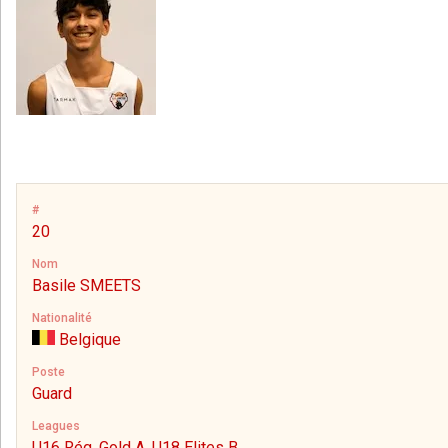
#
20
Nom
Basile SMEETS
Nationalité
Belgique
Poste
Guard
Leagues
U16 Rég. Gold A, U18 Elites B