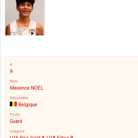
#
9
Nom
Maxence NOËL
Nationalité
Belgique
Poste
Guard
Leagues
U16 Rég. Gold A, U18 Elites B