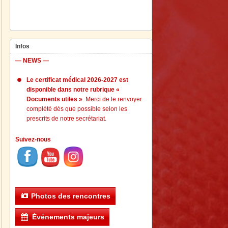
Infos
— NEWS —
Le certificat médical 2026-2027 est
disponible dans notre rubrique «
Documents utiles »
. Merci de le renvoyer
complété dès que possible selon les
prescrits de notre secrétariat.
Suivez-nous
Photos des rencontres
Événements majeurs