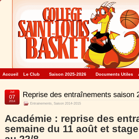
Accueil
Le Club
Saison 2025-2026
Documents Utiles
Juil
Reprise des entraînements saison
07
2014
Entrainements
,
Saison 2014-2015
Académie : reprise des ent
semaine du 11 août et stage