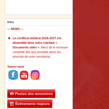
Infos
— NEWS —
Le certificat médical 2026-2027 est
disponible dans notre rubrique «
Documents utiles »
. Merci de le renvoyer
complété dès que possible selon les
prescrits de notre secrétariat.
Suivez-nous
Photos des rencontres
Événements majeurs