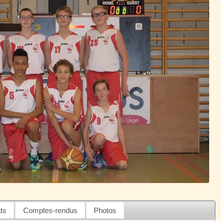
ts
Comptes-rendus
Photos