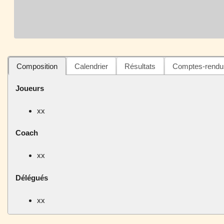
Composition
Calendrier
Résultats
Comptes-rendu
Joueurs
xx
Coach
xx
Délégués
xx