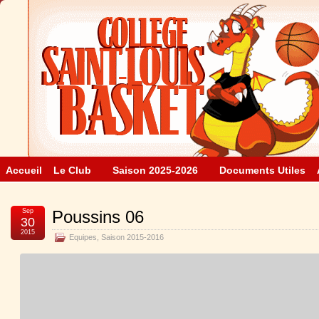
Accueil
Le Club
Saison 2025-2026
Documents Utiles
Sep
Poussins 06
30
2015
Equipes
,
Saison 2015-2016