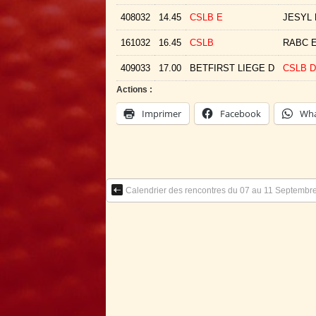
408032
14.45
CSLB E
JESYL
161032
16.45
CSLB
RABC E
409033
17.00
BETFIRST LIEGE D
CSLB D
Actions :
Imprimer
Facebook
Wha
Calendrier des rencontres du 07 au 11 Septembr