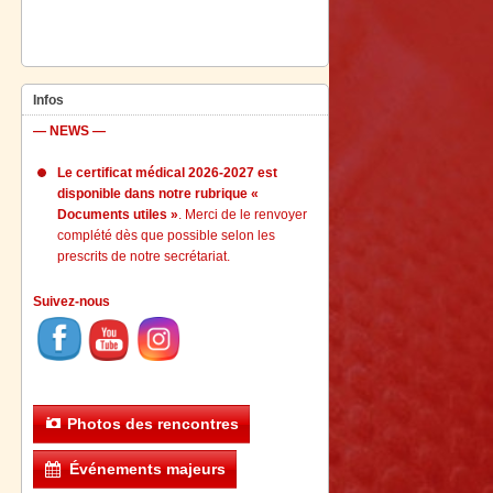
Infos
— NEWS —
Le certificat médical 2026-2027 est
disponible dans notre rubrique «
Documents utiles »
. Merci de le renvoyer
complété dès que possible selon les
prescrits de notre secrétariat.
Suivez-nous
Photos des rencontres
Événements majeurs