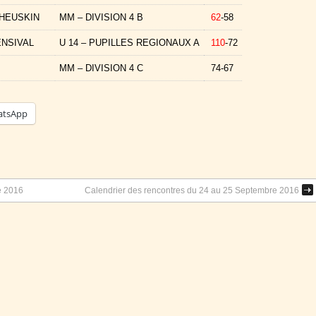
 HEUSKIN
MM – DIVISION 4 B
62
-58
NSIVAL
U 14 – PUPILLES REGIONAUX A
110
-72
MM – DIVISION 4 C
74-67
tsApp
e 2016
Calendrier des rencontres du 24 au 25 Septembre 2016