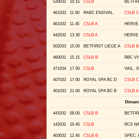
530032
10.15
CSLB
BETFIR
461033
11.00
RABC ENSIVAL
CSLB C
461032
11.45
CSLB A
HERVE
442032
13.30
CSLB A
HERVE
502033
15.00
BETFIRST LIEGE A
CSLB B
460031
15.15
CSLB B
RBC VI
471034
17.00
CSLB
VAIL. J
407033
17.00
ROYAL SPA BC D
CSLB C
401033
21.00
ROYAL SPA BC B
CSLB A
Dimanc
441032
09.00
CSLB B
BETFIR
142032
10.45
CSLB
RCS N
403032
12.45
CSLB B
SPEC. 