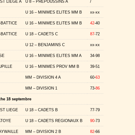
ST LIEGE A
U 8 – PREPOUSSINS A
/
U 16 – MINIMES ELITES MM B
xx-xx
-BATTICE
U 16 – MINIMES ELITES MM B
42
-40
-BATTICE
U 18 – CADETS C
87
-72
U 12 – BENJAMINS C
xx-xx
SE
U 16 – MINIMES ELITES MM A
34-98
UPILLE
U 16 – MINIMES PROV MM B
39-51
MM – DIVISION 4 A
60-
63
MM – DIVISION 1
73-
86
he 18 septembre
ST LIEGE
U 18 – CADETS B
77-79
ATOYE
U 18 – CADETS REGIONAUX B
90
-73
AYWAILLE
MM – DIVISION 2 B
82
-66