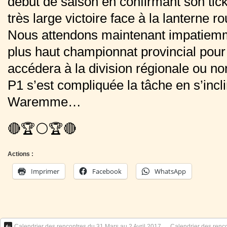
début de saison en confirmant son tic
très large victoire face à la lanterne 
Nous attendons maintenant impatiem
plus haut championnat provincial pour 
accédera à la division régionale ou no
P1 s’est compliquée la tâche en s’inc
Waremme…
🔴🏆⚪️🏆🔴
Actions :
Imprimer
Facebook
WhatsApp
Calendrier des rencontres du 31 Mars au 2 Avril 2017
Calendrier des renc