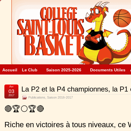
Accueil
Le Club
Saison 2025-2026
Documents Utiles
Avr
La P2 et la P4 championnes, la P1 
03
2017
Publications
,
Saison 2016-2017
🔴🏆⚪️🏆🔴
Riche en victoires à tous niveaux, ce