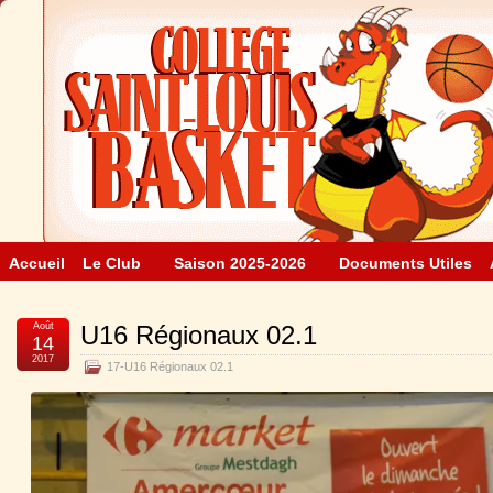
Accueil
Le Club
Saison 2025-2026
Documents Utiles
Août
U16 Régionaux 02.1
14
2017
17-U16 Régionaux 02.1