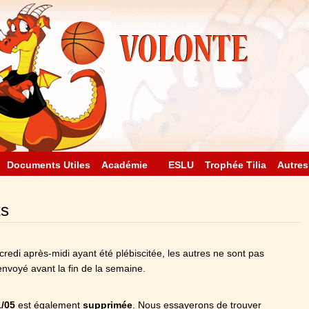
Documents Utiles
Académie
ESLU
Trophée Tilia
Autres
ts
redi après-midi ayant été plébiscitée, les autres ne sont pas
voyé avant la fin de la semaine.
1/05
est également
supprimée
. Nous essayerons de trouver