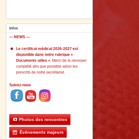
Infos
— NEWS —
Le certificat médical 2026-2027 est
disponible dans notre rubrique «
Documents utiles »
. Merci de le renvoyer
complété dès que possible selon les
prescrits de notre secrétariat.
Suivez-nous
Photos des rencontres
Événements majeurs