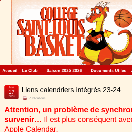
Accueil
Le Club
Saison 2025-2026
Documents Utiles
Août
Liens calendriers intégrés 23-24
17
2023
Publications
Attention, un problème de synchro
survenir…
Il est plus conséquent av
Apple Calendar.