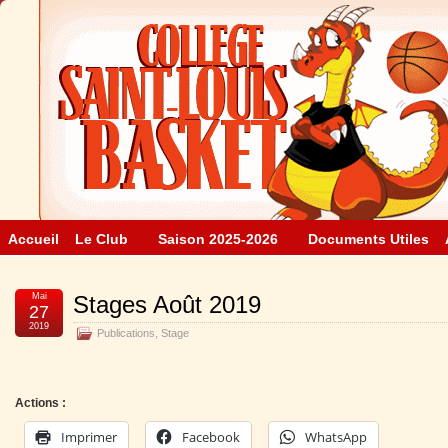
Accueil
Le Club
Saison 2025-2026
Documents Utiles
Mai
Stages Août 2019
27
2019
Publications
,
Stage
Actions :
Imprimer
Facebook
WhatsApp