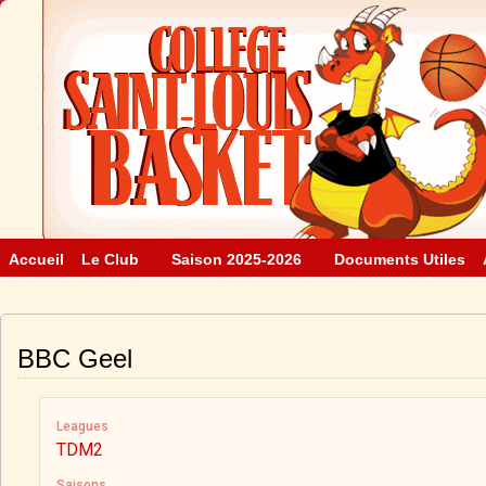
Accueil
Le Club
Saison 2025-2026
Documents Utiles
BBC Geel
Leagues
TDM2
Saisons