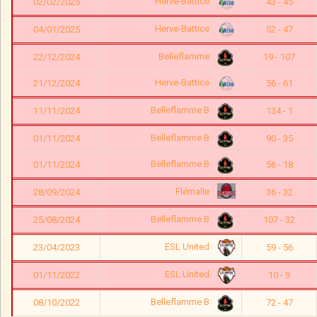
Herve-Battice
02/02/2025
43 - 45
Herve-Battice
04/01/2025
52 - 47
Belleflamme
22/12/2024
19 - 107
Herve-Battice
21/12/2024
56 - 61
Belleflamme B
11/11/2024
134 - 1
Belleflamme B
01/11/2024
90 - 35
Belleflamme B
01/11/2024
56 - 18
Flémalle
28/09/2024
36 - 32
Belleflamme B
25/08/2024
107 - 32
ESL United
23/04/2023
59 - 56
ESL United
01/11/2022
10 - 9
Belleflamme B
08/10/2022
72 - 47