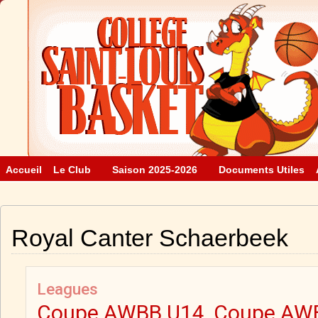
Accueil
Le Club
Saison 2025-2026
Documents Utiles
Royal Canter Schaerbeek
Leagues
Coupe AWBB U14, Coupe AWB