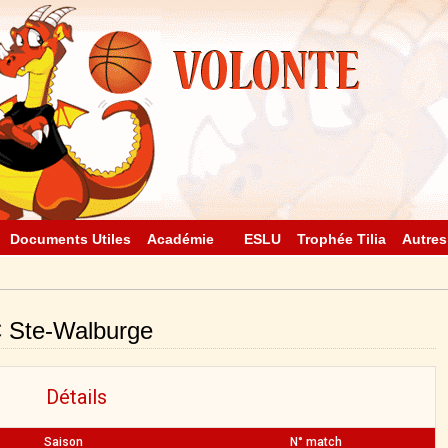
Documents Utiles
Académie
ESLU
Trophée Tilia
Autres
 Ste-Walburge
Détails
Saison
N° match