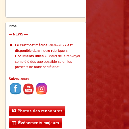
Infos
— NEWS —
Le certificat médical 2026-2027 est
disponible dans notre rubrique «
Documents utiles »
. Merci de le renvoyer
complété dès que possible selon les
prescrits de notre secrétariat.
Suivez-nous
Photos des rencontres
Événements majeurs