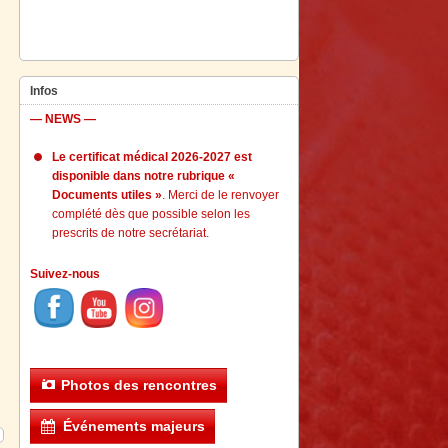
Infos
— NEWS —
Le certificat médical 2026-2027 est
disponible dans notre rubrique «
Documents utiles »
. Merci de le renvoyer
complété dès que possible selon les
prescrits de notre secrétariat.
Suivez-nous
Photos des rencontres
Événements majeurs