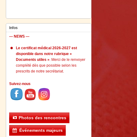
Infos
— NEWS —
Le certificat médical 2026-2027 est
disponible dans notre rubrique «
Documents utiles »
. Merci de le renvoyer
complété dès que possible selon les
prescrits de notre secrétariat.
Suivez-nous
Photos des rencontres
Événements majeurs