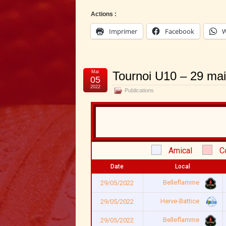
Actions :
Imprimer
Facebook
W
Mai
Tournoi U10 – 29 ma
05
2022
Publications
Amical
C
Date
Local
Belleflamme
29/05/2022
Herve-Battice
29/05/2022
Belleflamme
29/05/2022