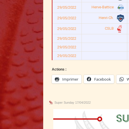
Herve-Battice
29/05/2022
Henri-Ch.
29/05/2022
CSLB
29/05/2022
29/05/2022
29/05/2022
29/05/2022
Actions :
Imprimer
Facebook
W
Super Sunday 17/04/2022