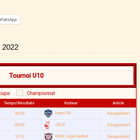
hatsApp
i 2022
Tournoi U10
oupe
Championnat
Temps/Résultats
Visiteur
Article
Henri-Ch.
09:00
Récapitulatif
CSLB
09:00
Récapitulatif
RSW Liège Basket
10:15
Récapitulatif